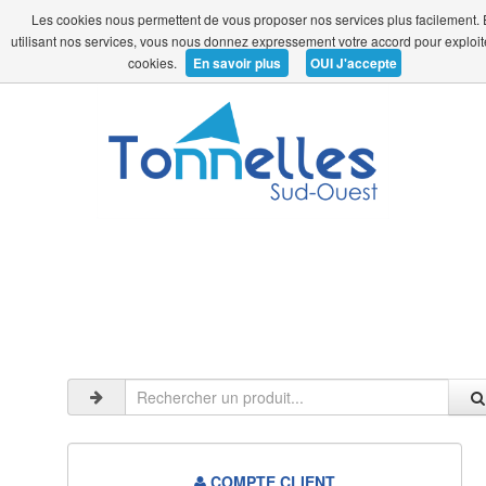
Les cookies nous permettent de vous proposer nos services plus facilement.
0 article(s) - 0,00 €
utilisant nos services, vous nous donnez expressement votre accord pour exploit
cookies.
En savoir plus
OUI J'accepte
COMPTE CLIENT